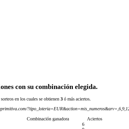
ones con su combinación elegida.
 sorteos en los cuales se obtienen
3
ó más aciertos.
aprimitiva.com/?tipo_loteria=EUR&action=mis_numeros&arv=,6,9,
Combinación ganadora
Aciertos
6