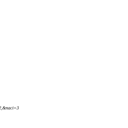
12,&naci=3