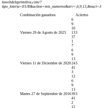
lawebdelaprimitiva.com/?
tipo_loteria=EUR&action=mis_numeros&arv=,6,9,13,&naci=3
Combinación ganadora
Aciertos
6
9
10
Viernes 29 de Agosto de 2025
13
3
37
1
7
6
9
13
Viernes 11 de Diciembre de 2020
24
3
41
3
12
6
9
13
Martes 27 de Septiembre de 2016
39
3
41
2
12