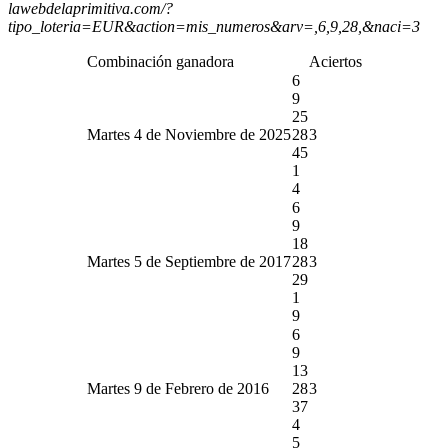
lawebdelaprimitiva.com/?
tipo_loteria=EUR&action=mis_numeros&arv=,6,9,28,&naci=3
Combinación ganadora
Aciertos
6
9
25
Martes 4 de Noviembre de 2025
28
3
45
1
4
6
9
18
Martes 5 de Septiembre de 2017
28
3
29
1
9
6
9
13
Martes 9 de Febrero de 2016
28
3
37
4
5