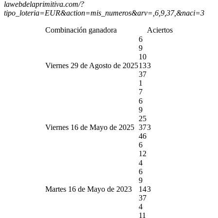
lawebdelaprimitiva.com/?
tipo_loteria=EUR&action=mis_numeros&arv=,6,9,37,&naci=3
Combinación ganadora
Aciertos
6
9
10
Viernes 29 de Agosto de 2025
13
3
37
1
7
6
9
25
Viernes 16 de Mayo de 2025
37
3
46
6
12
4
6
9
Martes 16 de Mayo de 2023
14
3
37
4
11