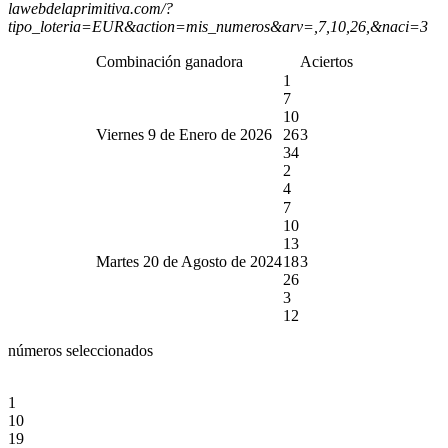
lawebdelaprimitiva.com/?
tipo_loteria=EUR&action=mis_numeros&arv=,7,10,26,&naci=3
Combinación ganadora
Aciertos
1
7
10
Viernes 9 de Enero de 2026
26
3
34
2
4
7
10
13
Martes 20 de Agosto de 2024
18
3
26
3
12
números seleccionados
1
10
19