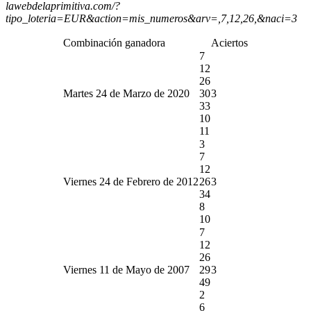
lawebdelaprimitiva.com/?
tipo_loteria=EUR&action=mis_numeros&arv=,7,12,26,&naci=3
Combinación ganadora
Aciertos
7
12
26
Martes 24 de Marzo de 2020
30
3
33
10
11
3
7
12
Viernes 24 de Febrero de 2012
26
3
34
8
10
7
12
26
Viernes 11 de Mayo de 2007
29
3
49
2
6