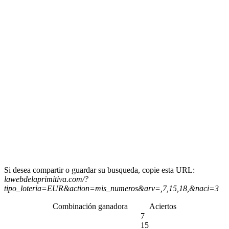
Si desea compartir o guardar su busqueda, copie esta URL:
lawebdelaprimitiva.com/?
tipo_loteria=EUR&action=mis_numeros&arv=,7,15,18,&naci=3
Combinación ganadora
Aciertos
7
15