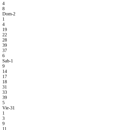
4
8
Dom-2
1
4
19
22
28
39
37
6
Sab-1
9
14
17
18
31
33
39
5
Vie-31
1
3
9
11