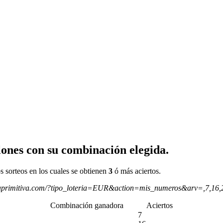
ones con su combinación elegida.
s sorteos en los cuales se obtienen
3
ó más aciertos.
aprimitiva.com/?tipo_loteria=EUR&action=mis_numeros&arv=,7,16
Combinación ganadora
Aciertos
7