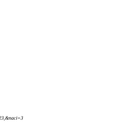
,23,&naci=3