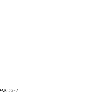
,34,&naci=3