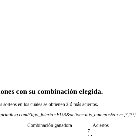
ones con su combinación elegida.
s sorteos en los cuales se obtienen
3
ó más aciertos.
aprimitiva.com/?tipo_loteria=EUR&action=mis_numeros&arv=,7,19
Combinación ganadora
Aciertos
7