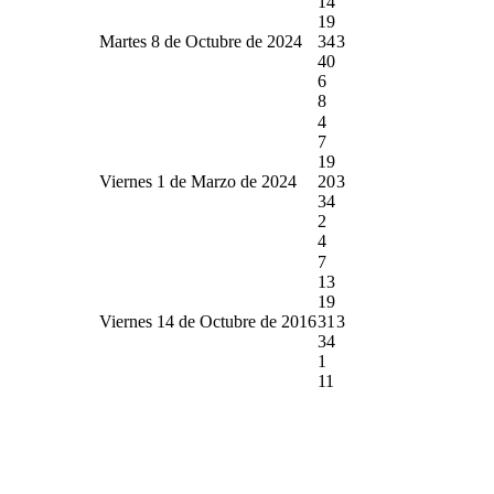
14
19
Martes 8 de Octubre de 2024
34
3
40
6
8
4
7
19
Viernes 1 de Marzo de 2024
20
3
34
2
4
7
13
19
Viernes 14 de Octubre de 2016
31
3
34
1
11