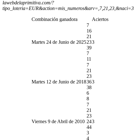
lawebdelaprimitiva.com/?
tipo_loteria=EUR&action=mis_numeros&arv=,7,21,23,&naci=3
Combinación ganadora
Aciertos
7
16
21
Martes 24 de Junio de 2025
23
3
39
7
11
7
21
23
Martes 12 de Junio de 2018
36
3
38
6
8
7
21
23
Viernes 9 de Abril de 2010
24
3
44
3
4