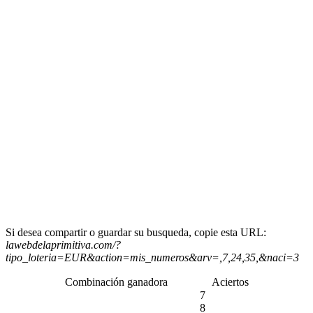
Si desea compartir o guardar su busqueda, copie esta URL:
lawebdelaprimitiva.com/?
tipo_loteria=EUR&action=mis_numeros&arv=,7,24,35,&naci=3
Combinación ganadora
Aciertos
7
8