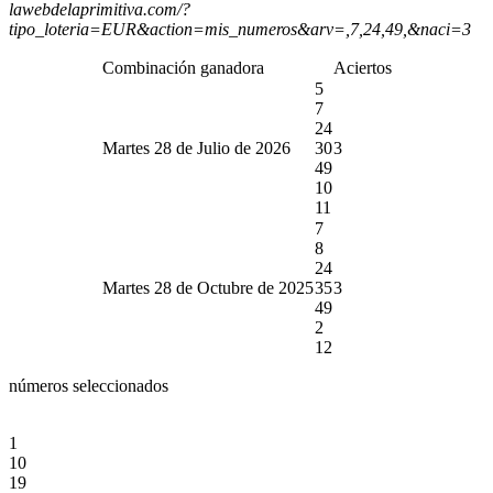
lawebdelaprimitiva.com/?
tipo_loteria=EUR&action=mis_numeros&arv=,7,24,49,&naci=3
Combinación ganadora
Aciertos
5
7
24
Martes 28 de Julio de 2026
30
3
49
10
11
7
8
24
Martes 28 de Octubre de 2025
35
3
49
2
12
números seleccionados
1
10
19