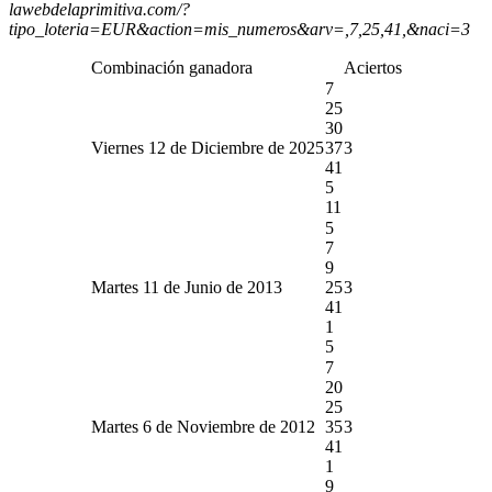
lawebdelaprimitiva.com/?
tipo_loteria=EUR&action=mis_numeros&arv=,7,25,41,&naci=3
Combinación ganadora
Aciertos
7
25
30
Viernes 12 de Diciembre de 2025
37
3
41
5
11
5
7
9
Martes 11 de Junio de 2013
25
3
41
1
5
7
20
25
Martes 6 de Noviembre de 2012
35
3
41
1
9