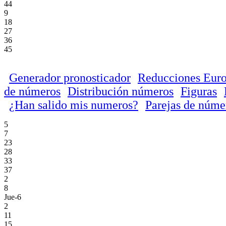
44
9
18
27
36
45
Generador pronosticador
Reducciones Euro
de números
Distribución números
Figuras
¿Han salido mis numeros?
Parejas de núme
5
7
23
28
33
37
2
8
Jue-6
2
11
15