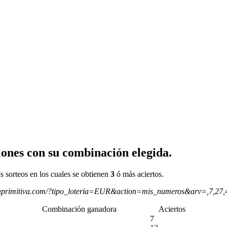
ones con su combinación elegida.
s sorteos en los cuales se obtienen
3
ó más aciertos.
aprimitiva.com/?tipo_loteria=EUR&action=mis_numeros&arv=,7,27
Combinación ganadora
Aciertos
7