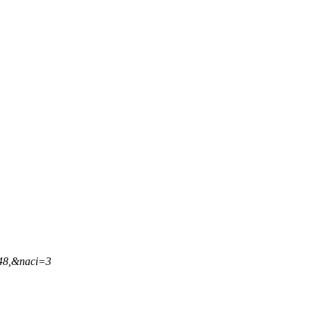
,48,&naci=3