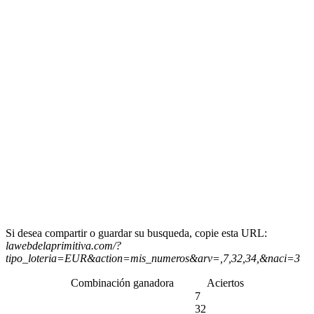
Si desea compartir o guardar su busqueda, copie esta URL:
lawebdelaprimitiva.com/?
tipo_loteria=EUR&action=mis_numeros&arv=,7,32,34,&naci=3
Combinación ganadora
Aciertos
7
32