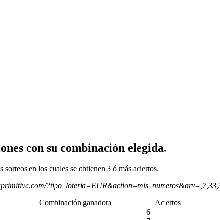
ones con su combinación elegida.
s sorteos en los cuales se obtienen
3
ó más aciertos.
aprimitiva.com/?tipo_loteria=EUR&action=mis_numeros&arv=,7,33
Combinación ganadora
Aciertos
6