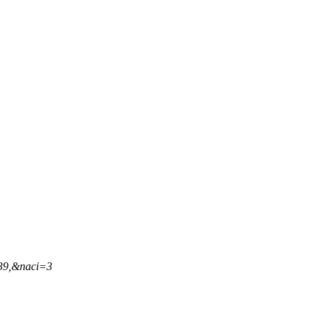
,39,&naci=3