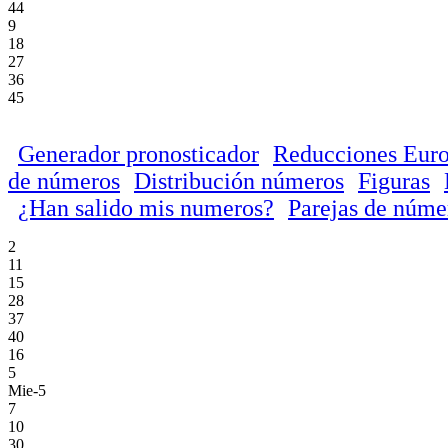
44
9
18
27
36
45
Generador pronosticador
Reducciones Euro
de números
Distribución números
Figuras
¿Han salido mis numeros?
Parejas de núme
2
11
15
28
37
40
16
5
Mie-5
7
10
30