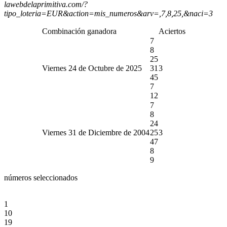
lawebdelaprimitiva.com/?
tipo_loteria=EUR&action=mis_numeros&arv=,7,8,25,&naci=3
Combinación ganadora
Aciertos
7
8
25
Viernes 24 de Octubre de 2025
31
3
45
7
12
7
8
24
Viernes 31 de Diciembre de 2004
25
3
47
8
9
números seleccionados
1
10
19