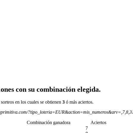
ones con su combinación elegida.
 sorteos en los cuales se obtienen
3
ó más aciertos.
aprimitiva.com/?tipo_loteria=EUR&action=mis_numeros&arv=,7,8,
Combinación ganadora
Aciertos
7