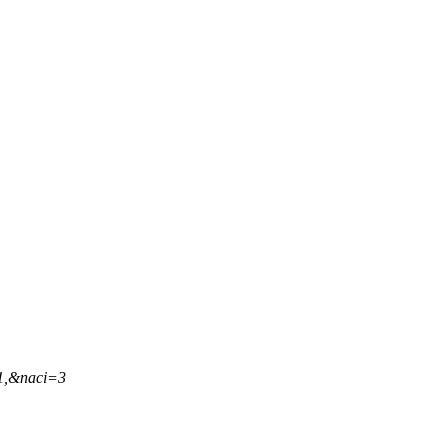
31,&naci=3