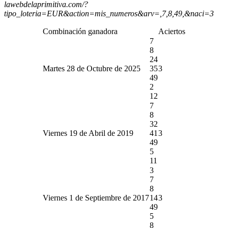
lawebdelaprimitiva.com/?
tipo_loteria=EUR&action=mis_numeros&arv=,7,8,49,&naci=3
Combinación ganadora
Aciertos
7
8
24
Martes 28 de Octubre de 2025
35
3
49
2
12
7
8
32
Viernes 19 de Abril de 2019
41
3
49
5
11
3
7
8
Viernes 1 de Septiembre de 2017
14
3
49
5
8