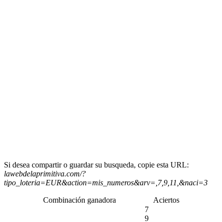
Si desea compartir o guardar su busqueda, copie esta URL:
lawebdelaprimitiva.com/?
tipo_loteria=EUR&action=mis_numeros&arv=,7,9,11,&naci=3
Combinación ganadora
Aciertos
7
9