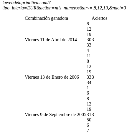
lawebdelaprimitiva.com/?
tipo_loteria=EUR&action=mis_numeros&arv=,8,12,19,&naci=3
Combinación ganadora
Aciertos
8
12
19
Viernes 11 de Abril de 2014
30
3
33
4
11
8
12
19
Viernes 13 de Enero de 2006
33
3
34
1
6
8
12
19
Viernes 9 de Septiembre de 2005
31
3
50
6
7