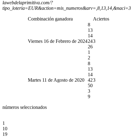
lawebdelaprimitiva.com/?
tipo_loteria=EUR&action=mis_numeros&arv=,8,13,14,&naci=3
Combinación ganadora
Aciertos
8
13
14
Viernes 16 de Febrero de 2024
24
3
26
1
2
8
13
14
Martes 11 de Agosto de 2020
42
3
50
3
9
números seleccionados
1
10
19