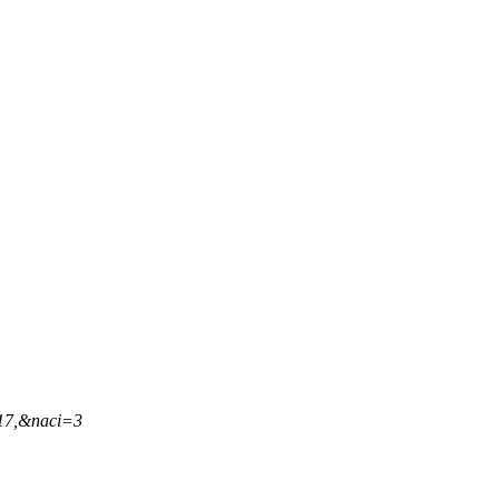
,17,&naci=3