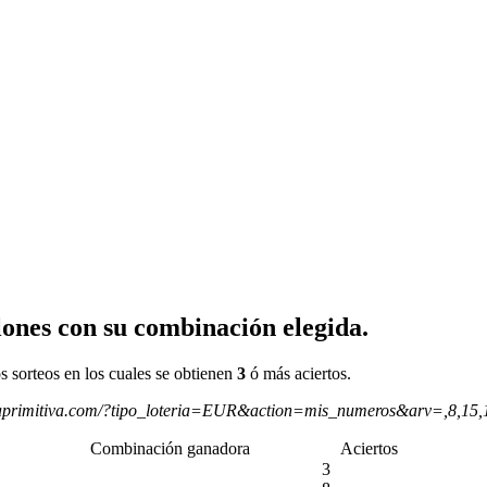
ones con su combinación elegida.
s sorteos en los cuales se obtienen
3
ó más aciertos.
aprimitiva.com/?tipo_loteria=EUR&action=mis_numeros&arv=,8,15
Combinación ganadora
Aciertos
3