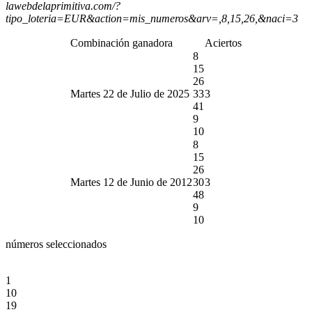
lawebdelaprimitiva.com/?
tipo_loteria=EUR&action=mis_numeros&arv=,8,15,26,&naci=3
Combinación ganadora
Aciertos
8
15
26
Martes 22 de Julio de 2025
33
3
41
9
10
8
15
26
Martes 12 de Junio de 2012
30
3
48
9
10
números seleccionados
1
10
19