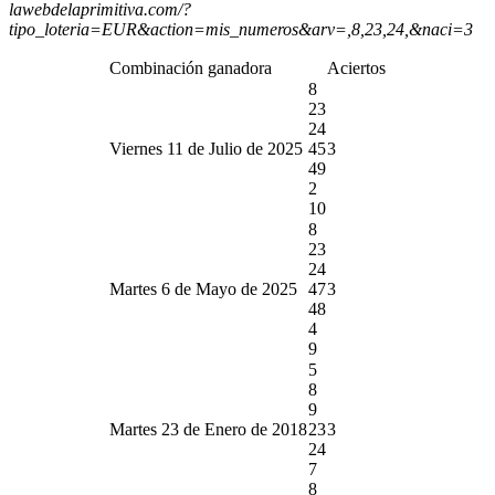
lawebdelaprimitiva.com/?
tipo_loteria=EUR&action=mis_numeros&arv=,8,23,24,&naci=3
Combinación ganadora
Aciertos
8
23
24
Viernes 11 de Julio de 2025
45
3
49
2
10
8
23
24
Martes 6 de Mayo de 2025
47
3
48
4
9
5
8
9
Martes 23 de Enero de 2018
23
3
24
7
8