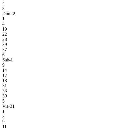
4
8
Dom-2
1
4
19
22
28
39
37
6
Sab-1
9
14
17
18
31
33
39
5
Vie-31
1
3
9
11