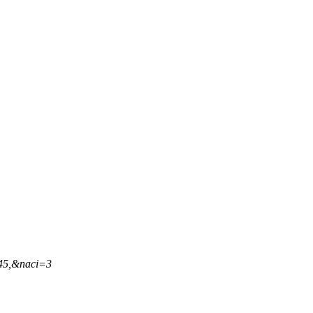
,45,&naci=3