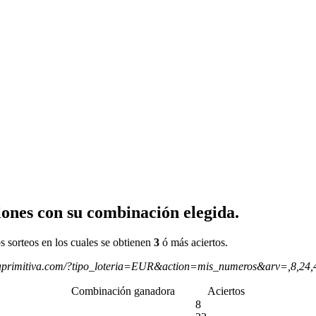
ones con su combinación elegida.
s sorteos en los cuales se obtienen
3
ó más aciertos.
aprimitiva.com/?tipo_loteria=EUR&action=mis_numeros&arv=,8,24
Combinación ganadora
Aciertos
8