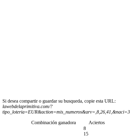
Si desea compartir o guardar su busqueda, copie esta URL:
lawebdelaprimitiva.com/?
tipo_loteria=EUR&action=mis_numeros&arv=,8,26,41,&naci=3
Combinación ganadora
Aciertos
8
15