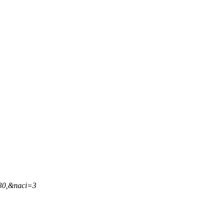
,30,&naci=3