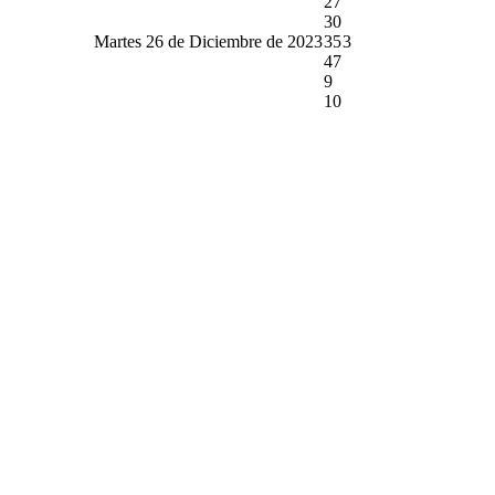
27
30
Martes 26 de Diciembre de 2023
35
3
47
9
10