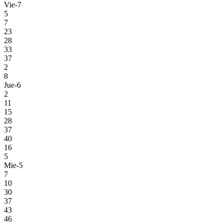
Vie-7
5
7
23
28
33
37
2
8
Jue-6
2
11
15
28
37
40
16
5
Mie-5
7
10
30
37
43
46