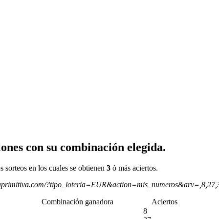
ones con su combinación elegida.
s sorteos en los cuales se obtienen
3
ó más aciertos.
aprimitiva.com/?tipo_loteria=EUR&action=mis_numeros&arv=,8,27
Combinación ganadora
Aciertos
8