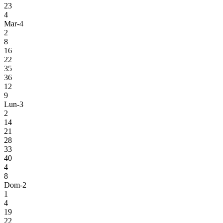
23
4
Mar-4
2
8
16
22
35
36
12
9
Lun-3
2
14
21
28
33
40
4
8
Dom-2
1
4
19
22