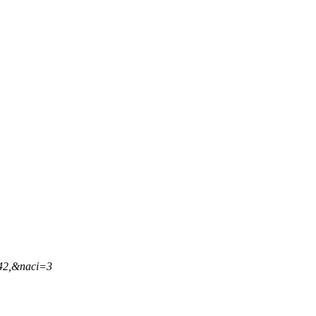
,42,&naci=3