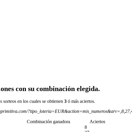
ones con su combinación elegida.
s sorteos en los cuales se obtienen
3
ó más aciertos.
aprimitiva.com/?tipo_loteria=EUR&action=mis_numeros&arv=,8,27
Combinación ganadora
Aciertos
8