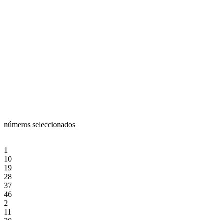
números seleccionados
1
10
19
28
37
46
2
11