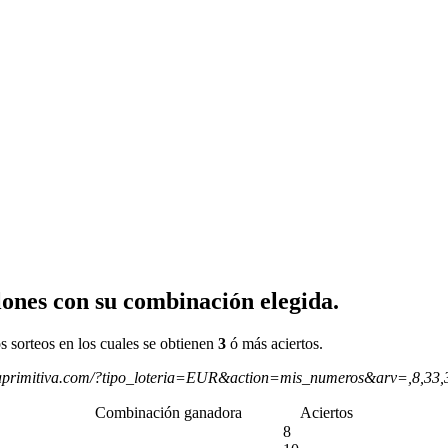
ones con su combinación elegida.
s sorteos en los cuales se obtienen
3
ó más aciertos.
aprimitiva.com/?tipo_loteria=EUR&action=mis_numeros&arv=,8,33
Combinación ganadora
Aciertos
8