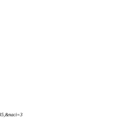
,35,&naci=3