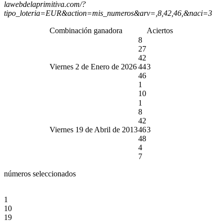
lawebdelaprimitiva.com/?
tipo_loteria=EUR&action=mis_numeros&arv=,8,42,46,&naci=3
Combinación ganadora
Aciertos
8
27
42
Viernes 2 de Enero de 2026
44
3
46
1
10
1
8
42
Viernes 19 de Abril de 2013
46
3
48
4
7
números seleccionados
1
10
19