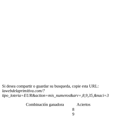
Si desea compartir o guardar su busqueda, copie esta URL:
lawebdelaprimitiva.com/?
tipo_loteria=EUR&action=mis_numeros&arv=,8,9,35,&naci=3
Combinación ganadora
Aciertos
8
9