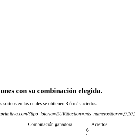
ones con su combinación elegida.
s sorteos en los cuales se obtienen
3
ó más aciertos.
aprimitiva.com/?tipo_loteria=EUR&action=mis_numeros&arv=,9,10
Combinación ganadora
Aciertos
6