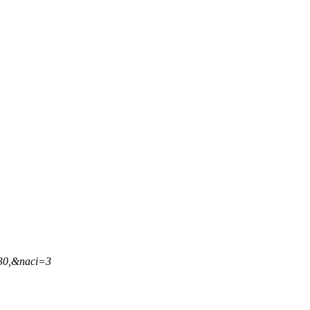
,30,&naci=3