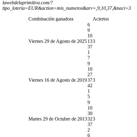
lawebdelaprimitiva.com/?
tipo_loteria=EUR&action=mis_numeros&arv=,9,10,37,&naci=3
Combinación ganadora
Aciertos
6
9
10
Viernes 29 de Agosto de 2025
13
3
37
1
7
9
10
27
Viernes 16 de Agosto de 2019
37
3
42
1
5
9
10
30
Martes 29 de Octubre de 2013
32
3
37
2
6