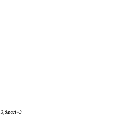
13,&naci=3