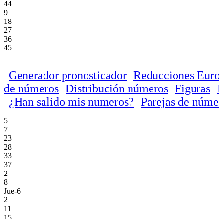
44
9
18
27
36
45
Generador pronosticador
Reducciones Euro
de números
Distribución números
Figuras
¿Han salido mis numeros?
Parejas de núme
5
7
23
28
33
37
2
8
Jue-6
2
11
15