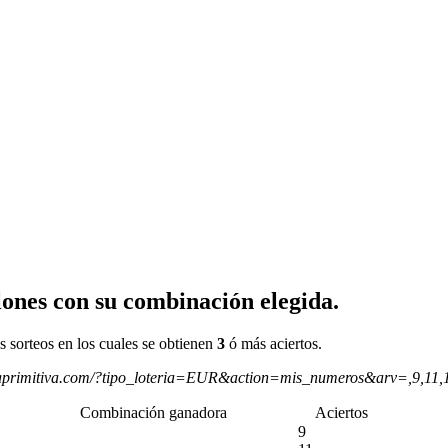
ones con su combinación elegida.
s sorteos en los cuales se obtienen
3
ó más aciertos.
aprimitiva.com/?tipo_loteria=EUR&action=mis_numeros&arv=,9,11,
Combinación ganadora
Aciertos
9