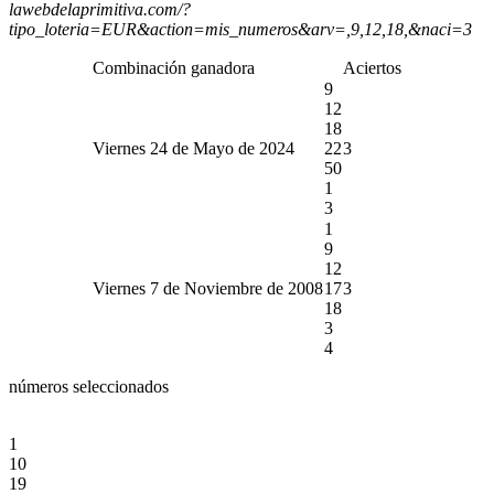
lawebdelaprimitiva.com/?
tipo_loteria=EUR&action=mis_numeros&arv=,9,12,18,&naci=3
Combinación ganadora
Aciertos
9
12
18
Viernes 24 de Mayo de 2024
22
3
50
1
3
1
9
12
Viernes 7 de Noviembre de 2008
17
3
18
3
4
números seleccionados
1
10
19