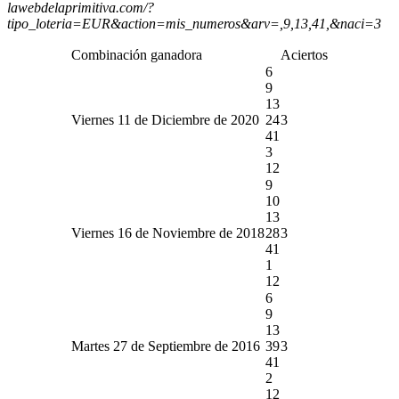
lawebdelaprimitiva.com/?
tipo_loteria=EUR&action=mis_numeros&arv=,9,13,41,&naci=3
Combinación ganadora
Aciertos
6
9
13
Viernes 11 de Diciembre de 2020
24
3
41
3
12
9
10
13
Viernes 16 de Noviembre de 2018
28
3
41
1
12
6
9
13
Martes 27 de Septiembre de 2016
39
3
41
2
12