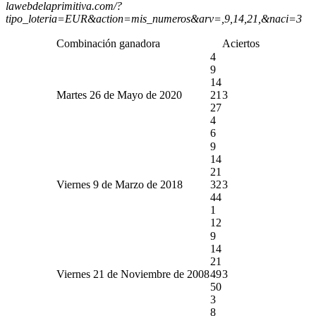
lawebdelaprimitiva.com/?
tipo_loteria=EUR&action=mis_numeros&arv=,9,14,21,&naci=3
Combinación ganadora
Aciertos
4
9
14
Martes 26 de Mayo de 2020
21
3
27
4
6
9
14
21
Viernes 9 de Marzo de 2018
32
3
44
1
12
9
14
21
Viernes 21 de Noviembre de 2008
49
3
50
3
8