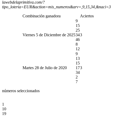
lawebdelaprimitiva.com/?
tipo_loteria=EUR&action=mis_numeros&arv=,9,15,34,&naci=3
Combinación ganadora
Aciertos
9
15
25
Viernes 5 de Diciembre de 2025
34
3
46
8
12
9
13
15
Martes 28 de Julio de 2020
17
3
34
2
7
números seleccionados
1
10
19