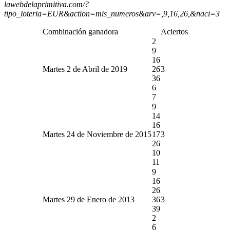
lawebdelaprimitiva.com/?
tipo_loteria=EUR&action=mis_numeros&arv=,9,16,26,&naci=3
Combinación ganadora
Aciertos
2
9
16
Martes 2 de Abril de 2019
26
3
36
6
7
9
14
16
Martes 24 de Noviembre de 2015
17
3
26
10
11
9
16
26
Martes 29 de Enero de 2013
36
3
39
2
6