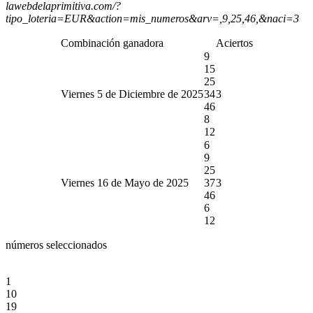
lawebdelaprimitiva.com/?
tipo_loteria=EUR&action=mis_numeros&arv=,9,25,46,&naci=3
Combinación ganadora
Aciertos
9
15
25
Viernes 5 de Diciembre de 2025
34
3
46
8
12
6
9
25
Viernes 16 de Mayo de 2025
37
3
46
6
12
números seleccionados
1
10
19