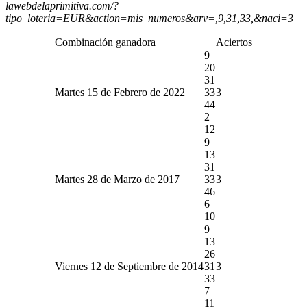
lawebdelaprimitiva.com/?
tipo_loteria=EUR&action=mis_numeros&arv=,9,31,33,&naci=3
Combinación ganadora
Aciertos
9
20
31
Martes 15 de Febrero de 2022
33
3
44
2
12
9
13
31
Martes 28 de Marzo de 2017
33
3
46
6
10
9
13
26
Viernes 12 de Septiembre de 2014
31
3
33
7
11