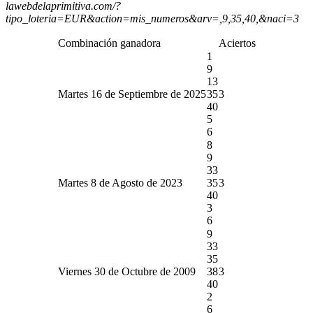
lawebdelaprimitiva.com/?
tipo_loteria=EUR&action=mis_numeros&arv=,9,35,40,&naci=3
Combinación ganadora
Aciertos
1
9
13
Martes 16 de Septiembre de 2025
35
3
40
5
6
8
9
33
Martes 8 de Agosto de 2023
35
3
40
3
6
9
33
35
Viernes 30 de Octubre de 2009
38
3
40
2
6