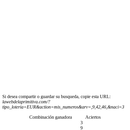
Si desea compartir o guardar su busqueda, copie esta URL:
lawebdelaprimitiva.com/?
tipo_loteria=EUR&action=mis_numeros&arv=,9,42,46,&naci=3
Combinación ganadora
Aciertos
3
9