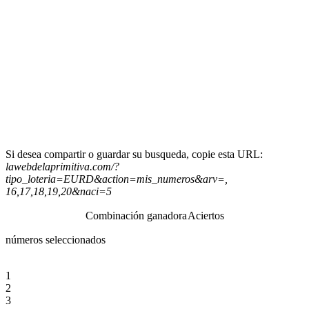
Si desea compartir o guardar su busqueda, copie esta URL:
lawebdelaprimitiva.com/?
tipo_loteria=EURD&action=mis_numeros&arv=,
16,17,18,19,20&naci=5
Combinación ganadora
Aciertos
números seleccionados
1
2
3