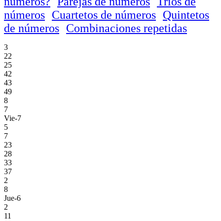
números?
Parejas de números
Trios de
números
Cuartetos de números
Quintetos
de números
Combinaciones repetidas
3
22
25
42
43
49
8
7
Vie-7
5
7
23
28
33
37
2
8
Jue-6
2
11