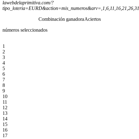
lawebdelaprimitiva.com/?
tipo_loteria=EURD&action=mis_numeros&arv=,1,6,11,16,21,26,3
Combinación ganadora
Aciertos
números seleccionados
1
2
3
4
5
6
7
8
9
10
11
12
13
14
15
16
17