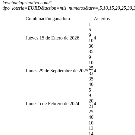
lawebdelaprimitiva.com/?
tipo_loteria=EURD&action=mis_numeros&arv=,5,10,15,20,25,30,
Combinación ganadora
Aciertos
1
5
9
Jueves 15 de Enero de 2026
4
10
30
35
9
10
25
Lunes 29 de Septiembre de 2025
4
33
35
40
5
9
20
Lunes 5 de Febrero de 2024
4
21
25
40
10
13
14