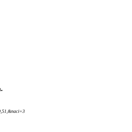
.
9,51,&naci=3