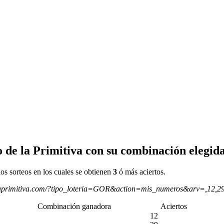
 de la Primitiva con su combinación elegida
os sorteos en los cuales se obtienen
3
ó más aciertos.
aprimitiva.com/?tipo_loteria=GOR&action=mis_numeros&arv=,12,2
Combinación ganadora
Aciertos
12