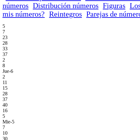
números
Distribución números
Figuras
Los
mis números?
Reintegros
Parejas de númer
5
7
23
28
33
37
2
8
Jue-6
2
11
15
28
37
40
16
5
Mie-5
7
10
30