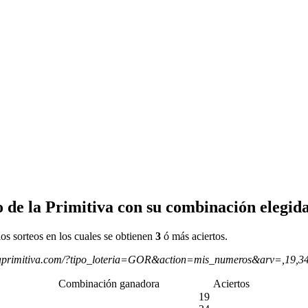
 de la Primitiva con su combinación elegida
os sorteos en los cuales se obtienen
3
ó más aciertos.
aprimitiva.com/?tipo_loteria=GOR&action=mis_numeros&arv=,19,3
Combinación ganadora
Aciertos
19