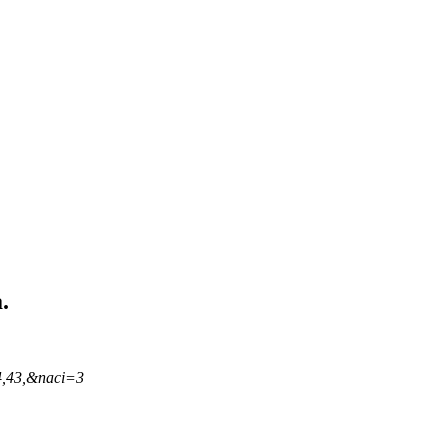
.
4,43,&naci=3