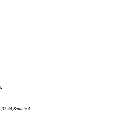
.
4,37,44,&naci=4