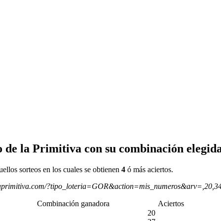
 de la Primitiva con su combinación elegida
uellos sorteos en los cuales se obtienen
4
ó más aciertos.
aprimitiva.com/?tipo_loteria=GOR&action=mis_numeros&arv=,20,3
Combinación ganadora
Aciertos
20